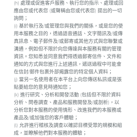
(h) 處理或促進客戶服務、執行您的指示、處理或回
應由您或代表您 (或聲稱由您或代表您) 提出的一切
詢問；
(i) 基於執行及/或管理您與我們的關係，或是您的使
用本服務之目的，透過語音通話、文字簡訊及/或傳
真訊息、電子郵件及/或郵寄或其他方式與您聯繫或
溝通，例如但不限於向您傳達與本服務有關的管理
資訊。您知悉並同意我們得透過郵寄信件、文件和
通知的方式與您進行上述通訊，遞送過程中可能會
在信封/郵件包裹外部揭露您的特定個人資料；
(j) 當另一名使用者在本平台上向您傳送私訊或是張
貼要給您的意見時通知您；
(k) 進行研究、分析和開發活動 (包括但不限於資料
分析、問卷調查、產品和服務開發及/或剖析)，以
分析您對本服務的使用情形、改進我們的本服務或
產品及/或加強您的客戶體驗；
(l) 允許進行稽核及調查以確認目標受眾的規模和組
成，並瞭解他們對本服務的體驗；