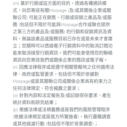
(m) 基於行銷或這方面的目的，透過各種通訊模
式，向您寄送有關Morpage (及/或其關係企業或關
聯公司) 可能正在銷售、行銷或促銷之產品及/或服
務 (包括但不限於可能與Morpage合作或聯合提供
之第三方的產品及/或服務) 的行銷和促銷資訊及資
料，無論該產品或服務目前已存在或是未來才會建
立；您隨時可以透過電子行銷資料中的取消訂閱功
能來取消接受行銷資訊。我們可能會使用您的聯絡
資訊向您寄送我們或關係企業的簡訊或電子報。
(n) 回應法律程序或是遵守相關管轄地之任何適用法
律、政府或監管要求，包括但不限於依據對
Morpage或是其關聯公司或關係企業具有約束力之
任何法律規定，符合揭露之要求；
(o) 針對內部和法定報告及/或記錄保存要求，產生
統計資料和研究結果；
(p) 根據法律或法規義務或是我們的風險管理程序
(依據法律規定或是我方所實施者)，執行盡職調查
或其他過濾行動 (包括但不限於背景調查)；